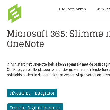
Alle leerblokken
Mijn le
Ga naar hoofdinhoud
Microsoft 365: Slimme 
OneNote
In ‘Van start met OneNote’ heb je kennisgemaakt met de basisbegi
OneNote, verschillende soorten notities maken, verschillende funct
notitieblok delen. In dit leerblok gaan we een stapje verder en le
Niveau: B1 - Integrator
Domein: Digitale bronnen