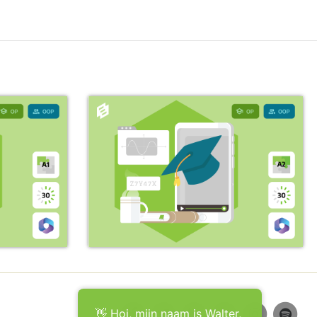
👋 Hoi, mijn naam is Walter,