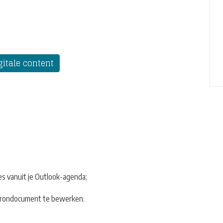
gitale content
es vanuit je Outlook-agenda;
brondocument te bewerken.