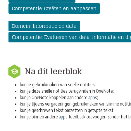
Competentie: Creëren en aanpassen
Domein: Informatie en data
Competentie: Evalueren van data, informatie en di
Na dit leerblok
kun je gebruikmaken van snelle notities;
kun je deze snelle notities terugvinden in OneNote;
kun je OneNote koppelen aan andere
apps
;
kun je tijdens vergaderingen gebruikmaken van slimme notiti
kun je geschreven tekst omzetten in getypte tekst;
kun je binnen andere
apps
feedback toevoegen zonder het 