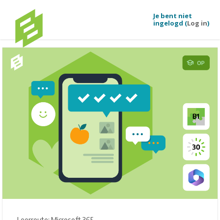
Je bent niet
ingelogd (
Log in
)
Ga naar hoofdinhoud