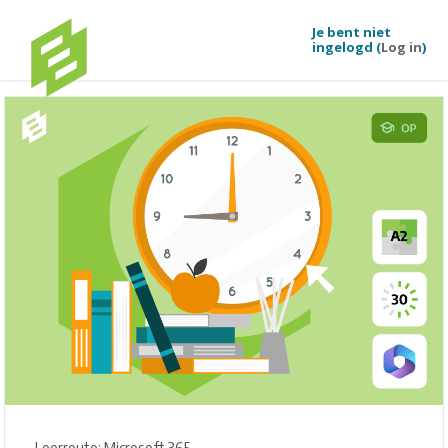
Je bent niet
ingelogd (
Log in
)
Ga naar hoofdinhoud