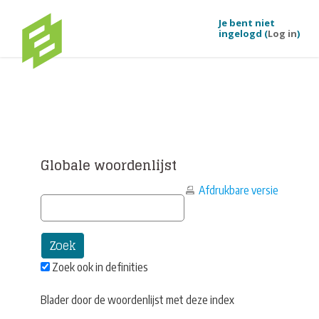
Je bent niet
ingelogd (
Log in
)
Ga naar hoofdinhoud
Globale woordenlijst
Afdrukbare versie
Zoek ook in definities
Blader door de woordenlijst met deze index