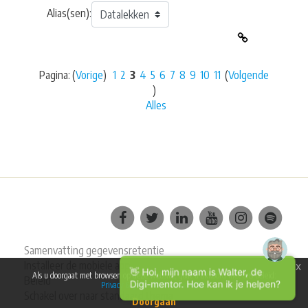
Alias(sen):
Pagina: (
Vorige
)
1
2
3
4
5
6
7
8
9
10
11
(
Volgende
)
Alles
Samenvatting gegevensretentie
Installeer de mobiele app
x
👋 Hoi, mijn naam is Walter, de
Als u doorgaat met browsen op deze website, gaat u akkoord met ons beleid:
Beleid
Digi-mentor. Hoe kan ik je helpen?
Privacy & gebruikersvoorwaarden
Schakel over naar standaard thema
Doorgaan