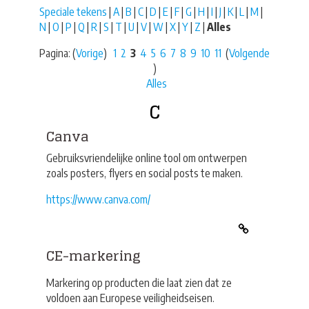
Speciale tekens
|
A
|
B
|
C
|
D
|
E
|
F
|
G
|
H
|
I
|
J
|
K
|
L
|
M
|
N
|
O
|
P
|
Q
|
R
|
S
|
T
|
U
|
V
|
W
|
X
|
Y
|
Z
|
Alles
Pagina: (
Vorige
)
1
2
3
4
5
6
7
8
9
10
11
(
Volgende
)
Alles
C
Canva
Gebruiksvriendelijke online tool om ontwerpen
zoals posters, flyers en social posts te maken.
https://www.canva.com/
CE-markering
Markering op producten die laat zien dat ze
voldoen aan Europese veiligheidseisen.