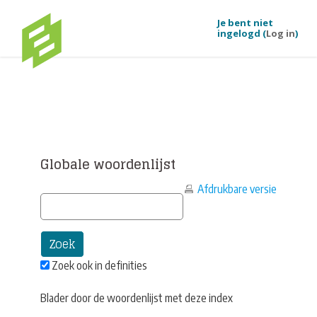
Je bent niet
ingelogd (
Log in
)
Ga naar hoofdinhoud
Globale woordenlijst
Afdrukbare versie
Zoek ook in definities
Blader door de woordenlijst met deze index