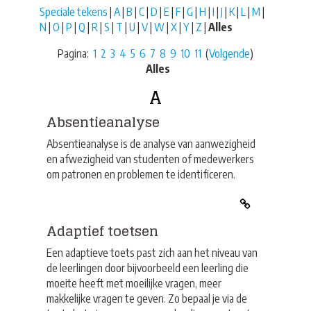
Speciale tekens
|
A
|
B
|
C
|
D
|
E
|
F
|
G
|
H
|
I
|
J
|
K
|
L
|
M
|
N
|
O
|
P
|
Q
|
R
|
S
|
T
|
U
|
V
|
W
|
X
|
Y
|
Z
|
Alles
Pagina:
1
2
3
4
5
6
7
8
9
10
11
(
Volgende
)
Alles
A
Absentieanalyse
Absentieanalyse is de analyse van aanwezigheid
en afwezigheid van studenten of medewerkers
om patronen en problemen te identificeren.
Adaptief toetsen
Een adaptieve toets past zich aan het niveau van
de leerlingen door bijvoorbeeld een leerling die
moeite heeft met moeilijke vragen, meer
makkelijke vragen te geven. Zo bepaal je via de