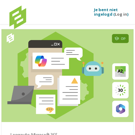
Je bent niet
ingelogd (
Log in
)
Ga naar hoofdinhoud