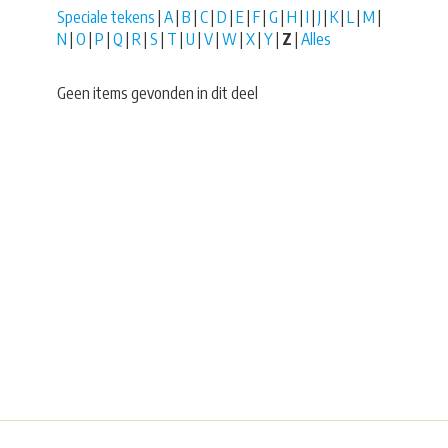
Speciale tekens
|
A
|
B
|
C
|
D
|
E
|
F
|
G
|
H
|
I
|
J
|
K
|
L
|
M
|
N
|
O
|
P
|
Q
|
R
|
S
|
T
|
U
|
V
|
W
|
X
|
Y
|
Z
|
Alles
Geen items gevonden in dit deel