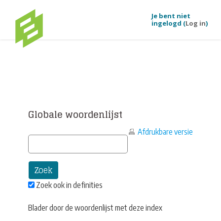
Je bent niet
ingelogd (
Log in
)
Ga naar hoofdinhoud
Globale woordenlijst
Afdrukbare versie
Zoek ook in definities
Blader door de woordenlijst met deze index