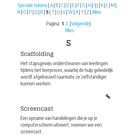
Speciale tekens
|
A
|
B
|
C
|
D
|
E
|
F
|
G
|
H
|
I
|
J
|
K
|
L
|
M
|
N
|
O
|
P
|
Q
|
R
|
S
|
T
|
U
|
V
|
W
|
X
|
Y
|
Z
|
Alles
Pagina:
1
2
(
Volgende
)
Alles
S
Scaffolding
Het stapsgewijs ondersteunen van leerlingen
tijdens het leerproces, waarbij de hulp geleidelijk
wordt afgebouwd naarmate ze zelfstandiger
kunnen werken.
Screencast
Een opname van handelingen die je op je
computerscherm uitvoert, noemen we een
screencast.