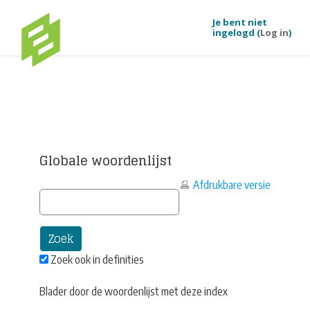
Je bent niet
ingelogd (
Log in
)
Ga naar hoofdinhoud
Globale woordenlijst
Afdrukbare versie
Zoek ook in definities
Blader door de woordenlijst met deze index