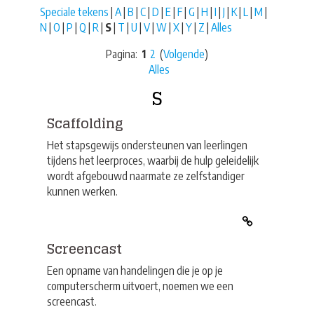
Speciale tekens
|
A
|
B
|
C
|
D
|
E
|
F
|
G
|
H
|
I
|
J
|
K
|
L
|
M
|
N
|
O
|
P
|
Q
|
R
|
S
|
T
|
U
|
V
|
W
|
X
|
Y
|
Z
|
Alles
Pagina:
1
2
(
Volgende
)
Alles
S
Scaffolding
Het stapsgewijs ondersteunen van leerlingen
tijdens het leerproces, waarbij de hulp geleidelijk
wordt afgebouwd naarmate ze zelfstandiger
kunnen werken.
Screencast
Een opname van handelingen die je op je
computerscherm uitvoert, noemen we een
screencast.