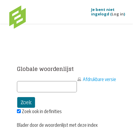
Je bent niet
ingelogd (
Log in
)
Ga naar hoofdinhoud
Globale woordenlijst
Afdrukbare versie
Zoek ook in definities
Blader door de woordenlijst met deze index