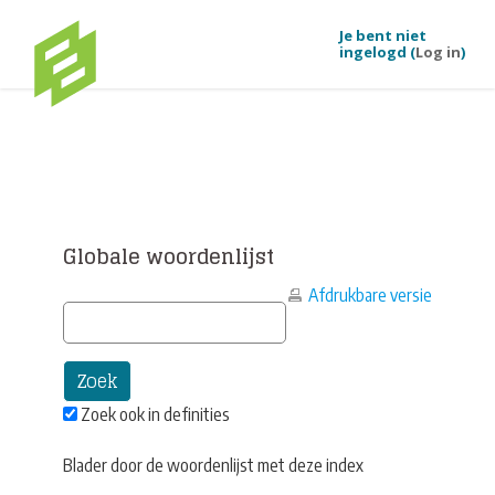
Je bent niet
ingelogd (
Log in
)
Ga naar hoofdinhoud
Globale woordenlijst
Afdrukbare versie
Zoek ook in definities
Blader door de woordenlijst met deze index