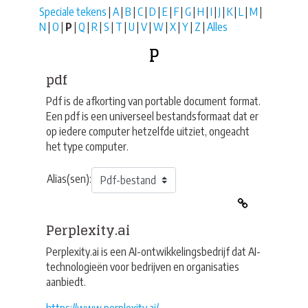
Speciale tekens
|
A
|
B
|
C
|
D
|
E
|
F
|
G
|
H
|
I
|
J
|
K
|
L
|
M
|
N
|
O
|
P
|
Q
|
R
|
S
|
T
|
U
|
V
|
W
|
X
|
Y
|
Z
|
Alles
P
pdf
Pdf is de afkorting van portable document format.
Een pdf is een universeel bestandsformaat dat er
op iedere computer hetzelfde uitziet, ongeacht
het type computer.
Alias(sen):
Perplexity.ai
Perplexity.ai is een AI-ontwikkelingsbedrijf dat AI-
technologieën voor bedrijven en organisaties
aanbiedt.