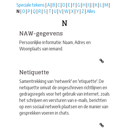
Speciale tekens
|
A
|
B
|
C
|
D
|
E
|
F
|
G
|
H
|
I
|
J
|
K
|
L
|
M
|
N
|
O
|
P
|
Q
|
R
|
S
|
T
|
U
|
V
|
W
|
X
|
Y
|
Z
|
Alles
N
NAW-gegevens
Persoonlijke informatie: Naam, Adres en
Woonplaats van iemand.
Netiquette
Samentrekking van 'netwerk' en 'etiquette'. De
netiquette omvat de ongeschreven richtlijnen en
gedragsregels voor het gebruik van internet, zoals
het schrijven en versturen van e-mails, berichten
op een sociaal netwerk plaatsen en de manier van
gesprekken voeren in chats.