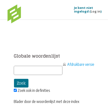
Je bent niet
ingelogd (
Log in
)
Ga naar hoofdinhoud
Globale woordenlijst
Afdrukbare versie
Zoek ook in definities
Blader door de woordenlijst met deze index