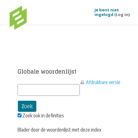
Je bent niet
ingelogd (
Log in
)
Ga naar hoofdinhoud
Globale woordenlijst
Afdrukbare versie
Zoek ook in definities
Blader door de woordenlijst met deze index