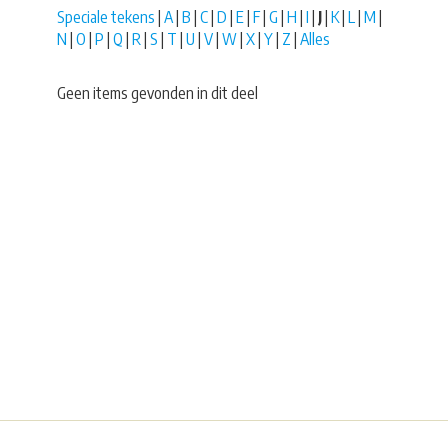
Speciale tekens
|
A
|
B
|
C
|
D
|
E
|
F
|
G
|
H
|
I
|
J
|
K
|
L
|
M
|
N
|
O
|
P
|
Q
|
R
|
S
|
T
|
U
|
V
|
W
|
X
|
Y
|
Z
|
Alles
Geen items gevonden in dit deel