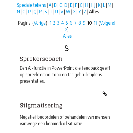
Speciale tekens
|
A
|
B
|
C
|
D
|
E
|
F
|
G
|
H
|
I
|
J
|
K
|
L
|
M
|
N
|
O
|
P
|
Q
|
R
|
S
|
T
|
U
|
V
|
W
|
X
|
Y
|
Z
|
Alles
Pagina: (
Vorige
)
1
2
3
4
5
6
7
8
9
10
11
(
Volgend
e
)
Alles
S
Sprekerscoach
Een AI-functie in PowerPoint die feedback geeft
op spreektempo, toon en taalgebruik tijdens
presentaties.
Stigmatisering
Negatief beoordelen of behandelen van mensen
vanwege een kenmerk of situatie.