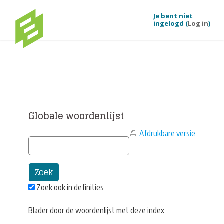
Je bent niet
ingelogd (
Log in
)
Ga naar hoofdinhoud
Globale woordenlijst
Afdrukbare versie
Zoek ook in definities
Blader door de woordenlijst met deze index