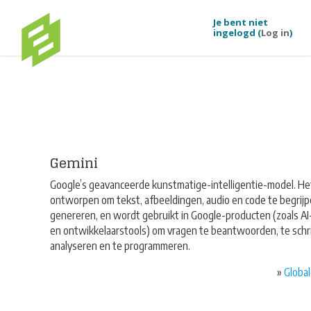
Je bent niet
ingelogd (
Log in
)
Ga naar hoofdinhoud
Gemini
Google’s geavanceerde kunstmatige-intelligentie-model. Het
ontworpen om tekst, afbeeldingen, audio en code te begrijp
genereren, en wordt gebruikt in Google-producten (zoals AI
en ontwikkelaarstools) om vragen te beantwoorden, te schri
analyseren en te programmeren.
»
Global