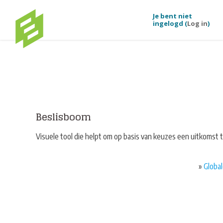
Je bent niet
ingelogd (
Log in
)
Ga naar hoofdinhoud
Beslisboom
Visuele tool die helpt om op basis van keuzes een uitkomst 
»
Global