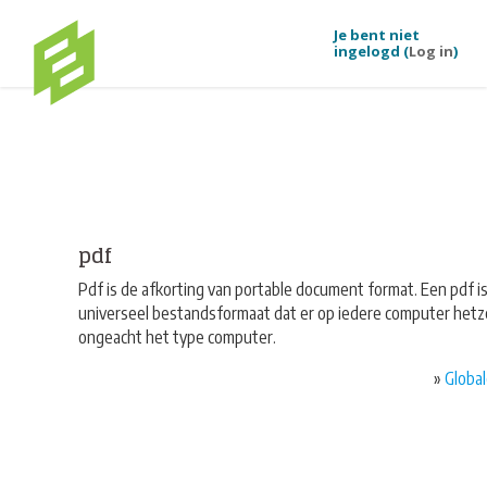
Je bent niet
ingelogd (
Log in
)
Ga naar hoofdinhoud
pdf
Pdf is de afkorting van portable document format. Een pdf i
universeel bestandsformaat dat er op iedere computer hetze
ongeacht het type computer.
»
Global