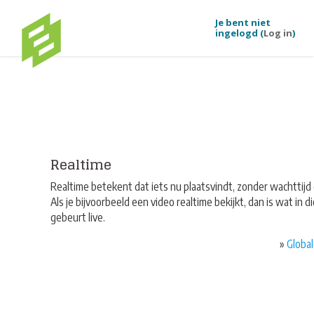
Je bent niet
ingelogd (
Log in
)
Ga naar hoofdinhoud
Realtime
Realtime betekent dat iets nu plaatsvindt, zonder wachttijd 
Als je bijvoorbeeld een video realtime bekijkt, dan is wat in d
gebeurt live.
»
Global