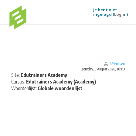
Je bent niet
ingelogd (
Log in
)
Ga naar hoofdinhoud
Afdrukken
Saturday, 8 August 2026, 10:03
Site:
Edutrainers Academy
Cursus:
Edutrainers Academy (Academy)
Woordenlijst:
Globale woordenlijst