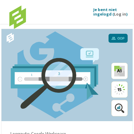
Je bent niet
ingelogd (
Log in
)
Ga naar hoofdinhoud