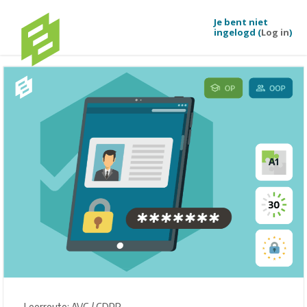
Je bent niet
ingelogd (
Log in
)
Ga naar hoofdinhoud