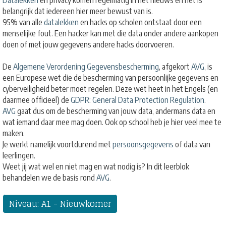
Datalekken
en privacy komen regelmatig in het nieuws en het is
belangrijk dat iedereen hier meer bewust van is.
95% van alle
datalekken
en hacks op scholen ontstaat door een
menselijke fout. Een hacker kan met die data onder andere aankopen
doen of met jouw gegevens andere hacks doorvoeren.
De
Algemene Verordening Gegevensbescherming
, afgekort
AVG
, is
een Europese wet die de bescherming van persoonlijke gegevens en
cyberveiligheid beter moet regelen. Deze wet heet in het Engels (en
daarmee officieel) de
GDPR
:
General Data Protection Regulation
.
AVG
gaat dus om de bescherming van jouw data, andermans data en
wat iemand daar mee mag doen. Ook op school heb je hier veel mee te
maken.
Je werkt namelijk voortdurend met
persoonsgegevens
of data van
leerlingen.
Weet jij wat wel en niet mag en wat nodig is? In dit leerblok
behandelen we de basis rond
AVG
.
Niveau: A1 - Nieuwkomer