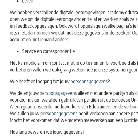
Leren
We hebben verschillende digitale leeromgevingen: academy.edutrai
doen we om de digitale leeromgevingen te laten werken zoals ze 
en feedback opgeslagen. Ook wordt opgeslagen welke pagina’s je b
iets niet, dan kunnen we dat met deze gegevens onderzoeken. Ook je
account en niet iemand anders.
Service en correspondentie
Het kan nodig zijn om contact met je op te nemen, bijvoorbeeld al
verbeteren willen we ook graag weten hoe je onze systemen gebrui
Wie heeft er toegang tot jouw
persoonsgegevens
?
We delen jouw
persoonsgegevens
alleen met andere partijen als 
voorkeur maken we alleen gebruik van partijen uit de Europese Uni
Alleen geautoriseerde medewerkers van Edutrainers en de verbond
We zullen jouw
persoonsgegevens
nooit verkopen aan andere part
Mocht het voorkomen dat we moeten meewerken aan een justitieel 
Hoe lang bewaren we jouw gegevens?