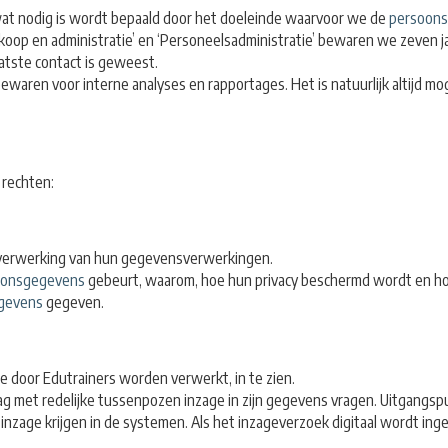
 wat nodig is wordt bepaald door het doeleinde waarvoor we de
persoon
oop en administratie’ en ‘Personeelsadministratie’ bewaren we zeven ja
aatste contact is geweest.
waren voor interne analyses en rapportages. Het is natuurlijk altijd moge
 rechten:
e verwerking van hun gegevensverwerkingen.
oonsgegevens
gebeurt, waarom, hoe hun privacy beschermd wordt en hoe
gevens
gegeven.
e door Edutrainers worden verwerkt, in te zien.
met redelijke tussenpozen inzage in zijn gegevens vragen. Uitgangspunt
 inzage krijgen in de systemen. Als het inzageverzoek digitaal wordt ing