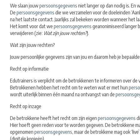
We slaan jouw
persoonsgegevens
niet langer op dan nodig is. En
De
persoonsgegevens
die we verzamelen voor de doeleinden ‘Aank
na het laatste contact. Jaarlijks zal bekeken worden wanneer het l
Het komt voor dat we
persoonsgegevens
geanonimiseerd langer be
verwijderen (zie:
Wat zijn jouw rechten?
).
Wat zijn jouw rechten?
Jouw persoonlijke gegevens zijn van jou en daarom heb je bepaalde
Recht op informatie
Edutrainers is verplicht om de betrokkenen te informeren over d
Betrokkenen hebben het recht om te weten wat er met hun
pers
wordt uiterlijk binnen één maand na ontvangst van de
persoonsge
Recht op inzage
De betrokkene heeft het recht om zijn eigen
persoonsgegevens
di
Hier hoeft geen reden voor te worden gegeven. De betrokkene mag 
opgenomen
persoonsgegevens
, maar de betrokkene mag ook ‘live’
(digitale kopieën).