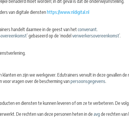
ke benaderd moet worden; in dit geval is dat de onderwijsinstelling.
eders van digitale diensten
https://www.nldigital.nl
rainers handelt daarmee in de geest van het
convenant
.
sovereenkomst
’ gebaseerd op de ‘model
verwerkersovereenkomst
’.
ienstverlening.
n klanten en zijn we werkgever. Edutrainers vervult in deze gevallen de
ren voor vragen over de bescherming van
persoonsgegevens
.
oducten en diensten te kunnen leveren of om ze te verbeteren. De volg
rwerkt. De rechten van deze personen heten in de
avg
de rechten van