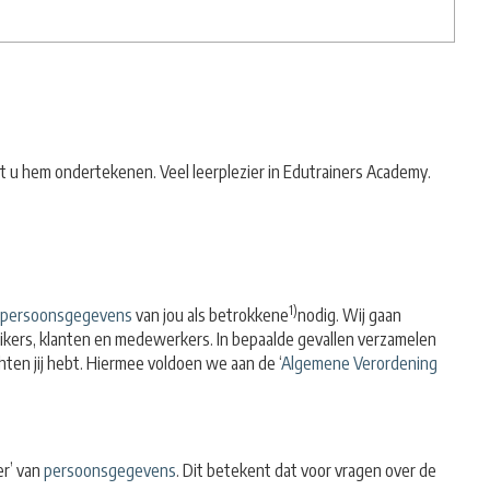
t u hem ondertekenen. Veel leerplezier in Edutrainers Academy.
1)
persoonsgegevens
van jou als betrokkene
nodig. Wij gaan
ikers, klanten en medewerkers. In bepaalde gevallen verzamelen
en jij hebt. Hiermee voldoen we aan de ‘
Algemene Verordening
er’ van
persoonsgegevens
. Dit betekent dat voor vragen over de