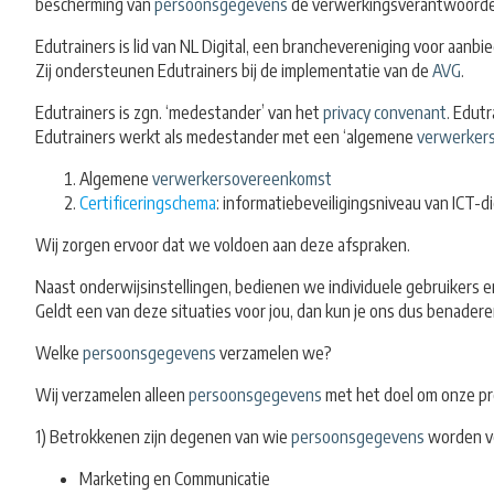
bescherming van
persoonsgegevens
de verwerkingsverantwoordelij
Edutrainers is lid van NL Digital, een branchevereniging voor aanbi
Zij ondersteunen Edutrainers bij de implementatie van de
AVG
.
Edutrainers is zgn. ‘medestander’ van het
privacy convenant
. Edut
Edutrainers werkt als medestander met een ‘algemene
verwerker
Algemene
verwerkersovereenkomst
Certificeringschema
: informatiebeveiligingsniveau van ICT-d
Wij zorgen ervoor dat we voldoen aan deze afspraken.
Naast onderwijsinstellingen, bedienen we individuele gebruikers e
Geldt een van deze situaties voor jou, dan kun je ons dus benade
Welke
persoonsgegevens
verzamelen we?
Wij verzamelen alleen
persoonsgegevens
met het doel om onze pr
1) Betrokkenen zijn degenen van wie
persoonsgegevens
worden ve
Marketing en Communicatie