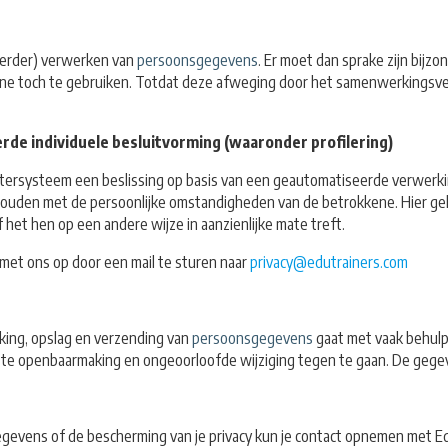
verder) verwerken van
persoonsgegevens
. Er moet dan sprake zijn bij
ne toch te gebruiken. Totdat deze afweging door het samenwerkingsv
e individuele besluitvorming (waaronder profilering)
utersysteem een beslissing op basis van een geautomatiseerde verwerk
ouden met de persoonlijke omstandigheden van de betrokkene. Hier gel
et hen op een andere wijze in aanzienlijke mate treft.
met ons op door een mail te sturen naar
privacy@edutrainers.com
ing, opslag en verzending van
persoonsgegevens
gaat met vaak behulp
te openbaarmaking en ongeoorloofde wijziging tegen te gaan. De gege
gegevens of de bescherming van je privacy kun je contact opnemen met E