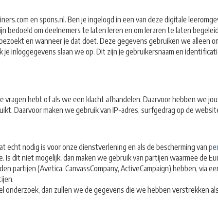
ners.com en spons.nl. Ben je ingelogd in een van deze digitale leeromg
zijn bedoeld om deelnemers te laten leren en om leraren te laten beg
ezoekt en wanneer je dat doet. Deze gegevens gebruiken we alleen om d
 inloggegevens slaan we op. Dit zijn je gebruikersnaam en identificatie
s je vragen hebt of als we een klacht afhandelen. Daarvoor hebben we j
kt. Daarvoor maken we gebruik van IP-adres, surfgedrag op de websites
dat echt nodig is voor onze dienstverlening en als de bescherming van
pe
e. Is dit niet mogelijk, dan maken we gebruik van partijen waarmee de 
en partijen (Avetica, CanvassCompany, ActiveCampaign) hebben, via ee
ijen.
onderzoek, dan zullen we de gegevens die we hebben verstrekken als 