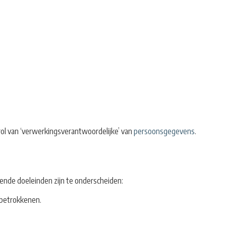
 rol van ‘verwerkingsverantwoordelijke’ van
persoonsgegevens
.
ende doeleinden zijn te onderscheiden:
 betrokkenen.