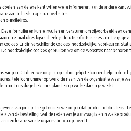
oelen: aan de ene kant willen we je informeren, aan de andere kant wi
matie aan te bieden op onze websites.
en e-mailadres.
. Deze formulieren kun je invullen en versturen om bijvoorbeeld een dem
naam en e-mailadres bijvoorbeeld je functie of interesses zijn. De gegev
ookies. Er zijn verschillende cookies: noodzakelijke, voorkeuren, stati
. De noodzakelijke cookies gebruiken we om de websites naar behoren t
s van jou. Dit doen we om je zo goed mogelijk te kunnen helpen door bi
res, telefoonnummer op werk, de naam van de organisatie waar je werkt 
aken met ons die je hebt ingepland en op welke dagen je werkt.
gegevens van jou op. Die gebruiken we om jou dat product of die dienst 
 is van de bestelling, wat de reden van je aanvraag is en in welke pro
aam en locatie van de organisatie waar je werkt.