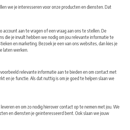
llen we je interesseren voor onze producten en diensten. Dat
o account aan te vragen of een vraag aan ons te stellen. De
ens die je invult hebben we nodig om jou relevante informatie te
stieken en marketing. Bezoek je een van ons websites, dan kies je
e laten werken.
jvoorbeeld relevante informatie aan te bieden en om contact met
en je functie. Als dat nuttig is om je goed te helpen slaan we
te leveren en om zo nodig hierover contact op te nemen met jou. We
ducten en diensten je geïnteresseerd bent. Ook slaan we jouw