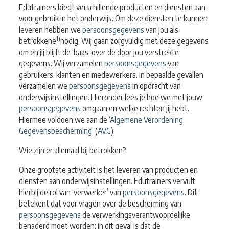
Edutrainers biedt verschillende producten en diensten aan
voor gebruik in het onderwijs. Om deze diensten te kunnen
leveren hebben we
persoonsgegevens
van jou als
1)
betrokkene
nodig. Wij gaan zorgvuldig met deze gegevens
om en jij blijft de ‘baas’ over de door jou verstrekte
gegevens.
Wij verzamelen
persoonsgegevens
van
gebruikers, klanten en medewerkers. In bepaalde gevallen
verzamelen we
persoonsgegevens
in opdracht van
onderwijsinstellingen. Hieronder lees je hoe we met jouw
persoonsgegevens
omgaan en welke rechten jij hebt.
Hiermee voldoen we aan de ‘
Algemene Verordening
Gegevensbescherming
’ (
AVG
).
Wie zijn er allemaal bij betrokken?
Onze grootste activiteit is het leveren van producten en
diensten aan onderwijsinstellingen. Edutrainers vervult
hierbij de rol van ‘verwerker’ van
persoonsgegevens
. Dit
betekent dat voor vragen over de bescherming van
persoonsgegevens
de verwerkingsverantwoordelijke
benaderd moet worden; in dit geval is dat de