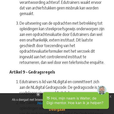
verantwoording achteraf. Edutrainers waakt ervoor
dat van archiefstukken geen misbruik kan worden
gemaakt.
De uitvoering van de opdrachten met betrekking tot
opleidingen kan steekproefsgewijs onderworpen zijn
aan een opdrachtevaluatie door Edutrainers dan wel
een onafhankelijk, extern instituut. Dit laatste
geschiedt door toezending van het
opdrachtevaluatieformulier met het verzoek dit
ingevuld aan het controlerend instituut te
retourneren, dan wel door een telefonische enquête.
Artikel 9 – Gedragsregels
Edutrainers is lid van NLdigital en committeert zich
aan de NLdigital Gedragscode. De gedragscode is te
raadplegen via www.nldigital.nl.
x
👋 Hoi, mijn naam is Walter, de
Als u doorgaat met browsen op deze website, gaat u akkoord met ons beleid:
Alle zakelijke opdrachten met betrekking tot
Digi-mentor. Hoe kan ik je helpen?
Privacy & gebruikersvoorwaarden
opleidingen worden uitgevoerd met inachtneming
Doorgaan
van de gedragscode van NLdigital. De Opdrachtgever