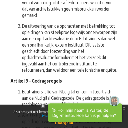
verantwoording achteraf. Edutrainers waakt ervoor
dat van archiefstukken geen misbruik kan worden
gemaakt.
De uitvoering van de opdrachten met betrekking tot
opleidingen kan steekproefsgewijs onderworpen zijn
aan een opdrachtevaluatie door Edutrainers dan wel
een onafhankelijk, extern instituut. Dit laatste
geschiedt door toezending van het
opdrachtevaluatieformulier met het verzoek dit
ingevuld aan het controlerend instituut te
retourneren, dan wel door een telefonische enquête.
Artikel 9 – Gedragsregels
Edutrainers is lid van NLdigital en committeert zich
aan de NLdigital Gedragscode. De gedragscode is te
raadplegen via www.nldigital.nl.
x
👋 Hoi, mijn naam is Walter, de
Als u doorgaat met browsen op deze website, gaat u akkoord met ons beleid:
Alle zakelijke opdrachten met betrekking tot
Digi-mentor. Hoe kan ik je helpen?
Privacy & gebruikersvoorwaarden
opleidingen worden uitgevoerd met inachtneming
Doorgaan
van de gedragscode van NLdigital. De Opdrachtgever