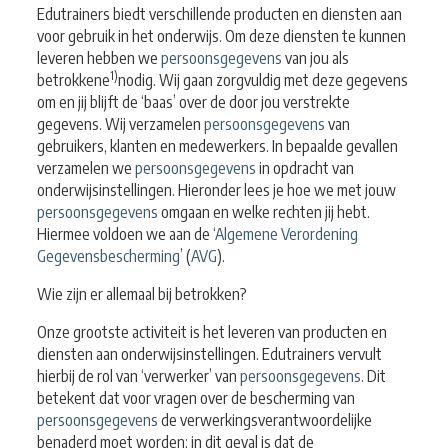
Edutrainers biedt verschillende producten en diensten aan
voor gebruik in het onderwijs. Om deze diensten te kunnen
leveren hebben we
persoonsgegevens
van jou als
1)
betrokkene
nodig. Wij gaan zorgvuldig met deze gegevens
om en jij blijft de ‘baas’ over de door jou verstrekte
gegevens.
Wij verzamelen
persoonsgegevens
van
gebruikers, klanten en medewerkers. In bepaalde gevallen
verzamelen we
persoonsgegevens
in opdracht van
onderwijsinstellingen. Hieronder lees je hoe we met jouw
persoonsgegevens
omgaan en welke rechten jij hebt.
Hiermee voldoen we aan de ‘
Algemene Verordening
Gegevensbescherming
’ (
AVG
).
Wie zijn er allemaal bij betrokken?
Onze grootste activiteit is het leveren van producten en
diensten aan onderwijsinstellingen. Edutrainers vervult
hierbij de rol van ‘verwerker’ van
persoonsgegevens
. Dit
betekent dat voor vragen over de bescherming van
persoonsgegevens
de verwerkingsverantwoordelijke
benaderd moet worden; in dit geval is dat de