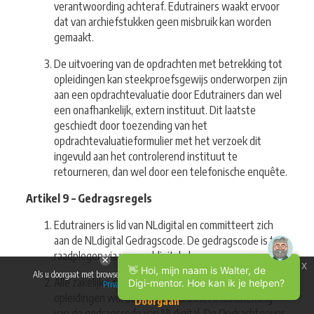
verantwoording achteraf. Edutrainers waakt ervoor
dat van archiefstukken geen misbruik kan worden
gemaakt.
De uitvoering van de opdrachten met betrekking tot
opleidingen kan steekproefsgewijs onderworpen zijn
aan een opdrachtevaluatie door Edutrainers dan wel
een onafhankelijk, extern instituut. Dit laatste
geschiedt door toezending van het
opdrachtevaluatieformulier met het verzoek dit
ingevuld aan het controlerend instituut te
retourneren, dan wel door een telefonische enquête.
Artikel 9 – Gedragsregels
Edutrainers is lid van NLdigital en committeert zich
aan de NLdigital Gedragscode. De gedragscode is te
raadplegen via www.nldigital.nl.
x
👋 Hoi, mijn naam is Walter, de
Als u doorgaat met browsen op deze website, gaat u akkoord met ons beleid:
Alle zakelijke opdrachten met betrekking tot
Digi-mentor. Hoe kan ik je helpen?
Privacy & gebruikersvoorwaarden
opleidingen worden uitgevoerd met inachtneming
Doorgaan
van de gedragscode van NLdigital. De Opdrachtgever