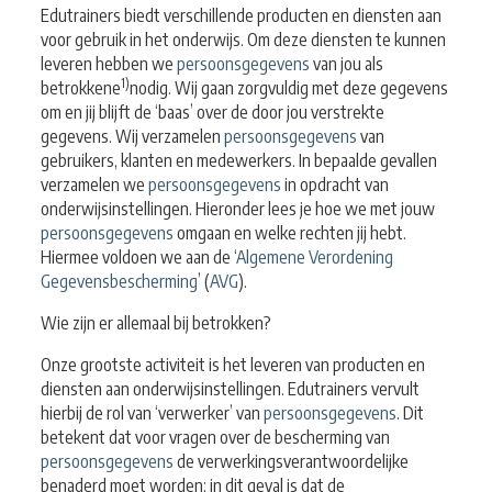
Edutrainers biedt verschillende producten en diensten aan
voor gebruik in het onderwijs. Om deze diensten te kunnen
leveren hebben we
persoonsgegevens
van jou als
1)
betrokkene
nodig. Wij gaan zorgvuldig met deze gegevens
om en jij blijft de ‘baas’ over de door jou verstrekte
gegevens.
Wij verzamelen
persoonsgegevens
van
gebruikers, klanten en medewerkers. In bepaalde gevallen
verzamelen we
persoonsgegevens
in opdracht van
onderwijsinstellingen. Hieronder lees je hoe we met jouw
persoonsgegevens
omgaan en welke rechten jij hebt.
Hiermee voldoen we aan de ‘
Algemene Verordening
Gegevensbescherming
’ (
AVG
).
Wie zijn er allemaal bij betrokken?
Onze grootste activiteit is het leveren van producten en
diensten aan onderwijsinstellingen. Edutrainers vervult
hierbij de rol van ‘verwerker’ van
persoonsgegevens
. Dit
betekent dat voor vragen over de bescherming van
persoonsgegevens
de verwerkingsverantwoordelijke
benaderd moet worden; in dit geval is dat de