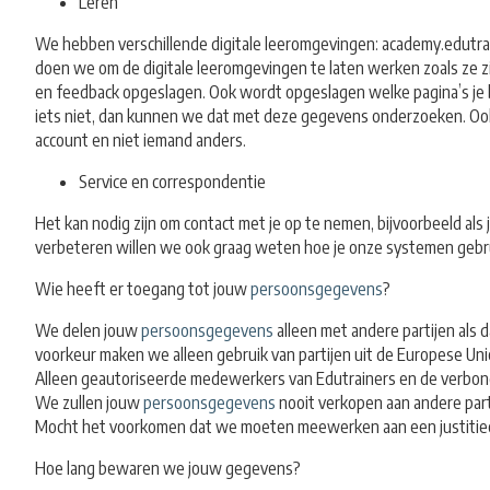
Leren
We hebben verschillende digitale leeromgevingen: academy.edutrai
doen we om de digitale leeromgevingen te laten werken zoals ze 
en feedback opgeslagen. Ook wordt opgeslagen welke pagina’s je b
iets niet, dan kunnen we dat met deze gegevens onderzoeken. Ook je
account en niet iemand anders.
Service en correspondentie
Het kan nodig zijn om contact met je op te nemen, bijvoorbeeld al
verbeteren willen we ook graag weten hoe je onze systemen gebrui
Wie heeft er toegang tot jouw
persoonsgegevens
?
We delen jouw
persoonsgegevens
alleen met andere partijen als 
voorkeur maken we alleen gebruik van partijen uit de Europese Uni
Alleen geautoriseerde medewerkers van Edutrainers en de verbond
We zullen jouw
persoonsgegevens
nooit verkopen aan andere part
Mocht het voorkomen dat we moeten meewerken aan een justitieel 
Hoe lang bewaren we jouw gegevens?