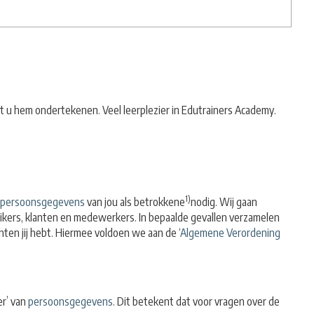
t u hem ondertekenen. Veel leerplezier in Edutrainers Academy.
1)
persoonsgegevens
van jou als betrokkene
nodig. Wij gaan
ikers, klanten en medewerkers. In bepaalde gevallen verzamelen
en jij hebt. Hiermee voldoen we aan de ‘
Algemene Verordening
er’ van
persoonsgegevens
. Dit betekent dat voor vragen over de