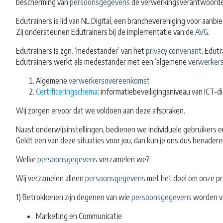
bescherming van
persoonsgegevens
de verwerkingsverantwoordelij
Edutrainers is lid van NL Digital, een branchevereniging voor aanbi
Zij ondersteunen Edutrainers bij de implementatie van de
AVG
.
Edutrainers is zgn. ‘medestander’ van het
privacy convenant
. Edut
Edutrainers werkt als medestander met een ‘algemene
verwerker
Algemene
verwerkersovereenkomst
Certificeringschema
: informatiebeveiligingsniveau van ICT-d
Wij zorgen ervoor dat we voldoen aan deze afspraken.
Naast onderwijsinstellingen, bedienen we individuele gebruikers e
Geldt een van deze situaties voor jou, dan kun je ons dus benade
Welke
persoonsgegevens
verzamelen we?
Wij verzamelen alleen
persoonsgegevens
met het doel om onze pr
1) Betrokkenen zijn degenen van wie
persoonsgegevens
worden ve
Marketing en Communicatie