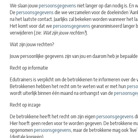
We slaan jouw
persoonsgegevens
niet langer op dan nodig is. En
De
persoonsgegevens
die we verzamelen voor de doeleinden ‘Aank
na het laatste contact. Jaarlijks zal bekeken worden wanneer het l
Het komt voor dat we
persoonsgegevens
geanonimiseerd langer be
verwijderen (zie:
Wat zijn jouw rechten?
).
Wat zijn jouw rechten?
Jouw persoonlijke gegevens zijn van jou en daarom heb je bepaalde
Recht op informatie
Edutrainers is verplicht om de betrokkenen te informeren over d
Betrokkenen hebben het recht om te weten wat er met hun
pers
wordt uiterlijk binnen één maand na ontvangst van de
persoonsge
Recht op inzage
De betrokkene heeft het recht om zijn eigen
persoonsgegevens
di
Hier hoeft geen reden voor te worden gegeven. De betrokkene mag 
opgenomen
persoonsgegevens
, maar de betrokkene mag ook ‘live’
(digitale kopieën).