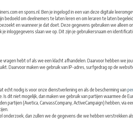
ners.com en spons.nl. Ben je ingelogd in een van deze digitale leeromg
zijn bedoeld om deelnemers te laten leren en om leraren te laten beg
ezoekt en wanneer je dat doet. Deze gegevens gebruiken we alleen om d
 inloggegevens slaan we op. Dit zijn je gebruikersnaam en identificatie
s je vragen hebt of als we een klacht afhandelen. Daarvoor hebben we j
kt. Daarvoor maken we gebruik van IP-adres, surfgedrag op de websites
dat echt nodig is voor onze dienstverlening en als de bescherming van
pe
e. Is dit niet mogelijk, dan maken we gebruik van partijen waarmee de 
en partijen (Avetica, CanvassCompany, ActiveCampaign) hebben, via ee
ijen.
onderzoek, dan zullen we de gegevens die we hebben verstrekken als 