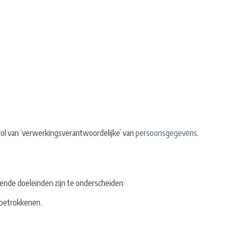
 rol van ‘verwerkingsverantwoordelijke’ van
persoonsgegevens
.
ende doeleinden zijn te onderscheiden:
 betrokkenen.