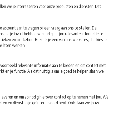
llen we je interesseren voor onze producten en diensten. Dat
o account aan te vragen of een vraag aan ons te stellen. De
ens die je invult hebben we nodig om jou relevante informatie te
stieken en marketing. Bezoek je een van ons websites, dan kies je
e laten werken.
jvoorbeeld relevante informatie aan te bieden en om contact met
en je functie. Als dat nuttig is om je goed te helpen slaan we
te leveren en om zo nodig hierover contact op te nemen met jou. We
ducten en diensten je geïnteresseerd bent. Ook slaan we jouw