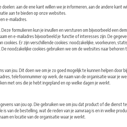
oelen: aan de ene kant willen we je informeren, aan de andere kant wi
matie aan te bieden op onze websites.
en e-mailadres.
. Deze formulieren kun je invullen en versturen om bijvoorbeeld een dem
naam en e-mailadres bijvoorbeeld je functie of interesses zijn. De gegev
ookies. Er zijn verschillende cookies: noodzakelijke, voorkeuren, stati
. De noodzakelijke cookies gebruiken we om de websites naar behoren t
s van jou. Dit doen we om je zo goed mogelijk te kunnen helpen door bi
res, telefoonnummer op werk, de naam van de organisatie waar je werkt 
aken met ons die je hebt ingepland en op welke dagen je werkt.
gegevens van jou op. Die gebruiken we om jou dat product of die dienst 
 is van de bestelling, wat de reden van je aanvraag is en in welke pro
aam en locatie van de organisatie waar je werkt.