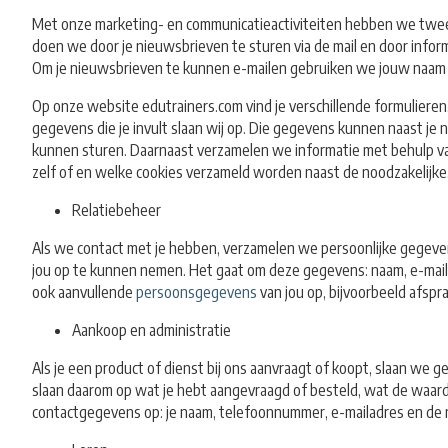
Met onze marketing- en communicatieactiviteiten hebben we twee d
doen we door je nieuwsbrieven te sturen via de mail en door infor
Om je nieuwsbrieven te kunnen e-mailen gebruiken we jouw naam 
Op onze website edutrainers.com vind je verschillende formulieren
gegevens die je invult slaan wij op. Die gegevens kunnen naast je 
kunnen sturen. Daarnaast verzamelen we informatie met behulp van c
zelf of en welke cookies verzameld worden naast de noodzakelijke
Relatiebeheer
Als we contact met je hebben, verzamelen we persoonlijke gegeven
jou op te kunnen nemen. Het gaat om deze gegevens: naam, e-mailad
ook aanvullende
persoonsgegevens
van jou op, bijvoorbeeld afspr
Aankoop en administratie
Als je een product of dienst bij ons aanvraagt of koopt, slaan we 
slaan daarom op wat je hebt aangevraagd of besteld, wat de waarde
contactgegevens op: je naam, telefoonnummer, e-mailadres en de n