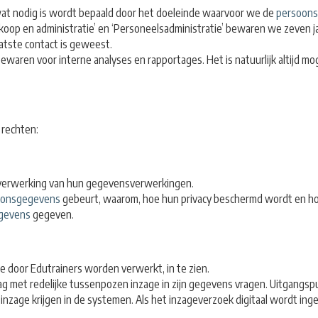
 wat nodig is wordt bepaald door het doeleinde waarvoor we de
persoon
oop en administratie’ en ‘Personeelsadministratie’ bewaren we zeven ja
aatste contact is geweest.
waren voor interne analyses en rapportages. Het is natuurlijk altijd moge
 rechten:
e verwerking van hun gegevensverwerkingen.
oonsgegevens
gebeurt, waarom, hoe hun privacy beschermd wordt en hoe
gevens
gegeven.
e door Edutrainers worden verwerkt, in te zien.
met redelijke tussenpozen inzage in zijn gegevens vragen. Uitgangspunt
 inzage krijgen in de systemen. Als het inzageverzoek digitaal wordt ing