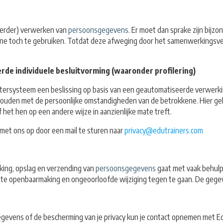
verder) verwerken van
persoonsgegevens
. Er moet dan sprake zijn bij
ne toch te gebruiken. Totdat deze afweging door het samenwerkingsv
e individuele besluitvorming (waaronder profilering)
utersysteem een beslissing op basis van een geautomatiseerde verwerk
ouden met de persoonlijke omstandigheden van de betrokkene. Hier gel
et hen op een andere wijze in aanzienlijke mate treft.
met ons op door een mail te sturen naar
privacy@edutrainers.com
ing, opslag en verzending van
persoonsgegevens
gaat met vaak behulp
te openbaarmaking en ongeoorloofde wijziging tegen te gaan. De gege
gegevens of de bescherming van je privacy kun je contact opnemen met E