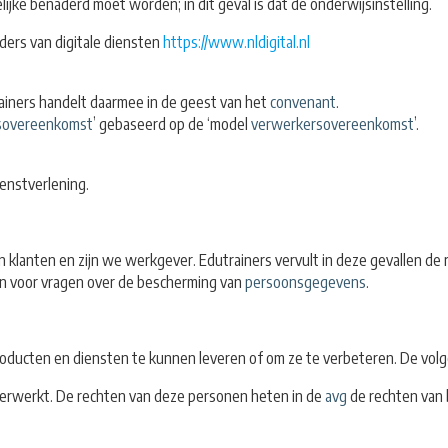
ke benaderd moet worden; in dit geval is dat de onderwijsinstelling.
eders van digitale diensten
https://www.nldigital.nl
rainers handelt daarmee in de geest van het
convenant
.
sovereenkomst
’ gebaseerd op de ‘model
verwerkersovereenkomst
’.
ienstverlening.
n klanten en zijn we werkgever. Edutrainers vervult in deze gevallen de
ren voor vragen over de bescherming van
persoonsgegevens
.
oducten en diensten te kunnen leveren of om ze te verbeteren. De volg
rwerkt. De rechten van deze personen heten in de
avg
de rechten van